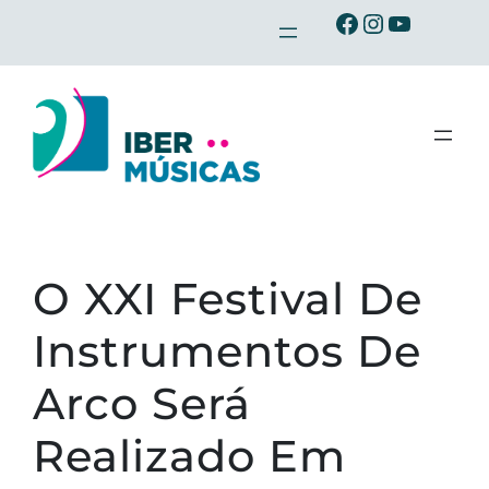
Saltar
Ibermusicas no Facebook
Ibermusicas no Instagram
Ibermusicas no Youtube
para
o
conteúdo
O XXI Festival De
Instrumentos De
Arco Será
Realizado Em