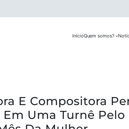
Início
Quem somos?
Notí
ra E Compositora P
a Em Uma Turnê Pelo
Mês Da Mulher