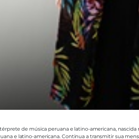
érprete de música peruana e latino-americana, nascida n
ana e latino-americana. Continua a transmitir sua men