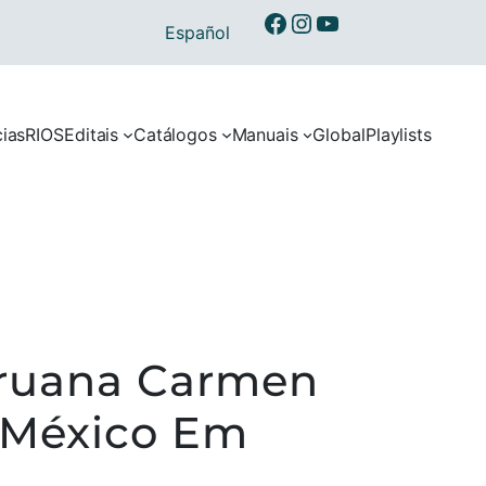
Ibermusicas no Facebook
Ibermusicas no Instagram
Ibermusicas no Youtube
Español
cias
RIOS
Editais
Catálogos
Manuais
Global
Playlists
eruana Carmen
 México Em