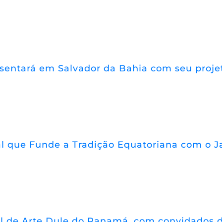
resentará em Salvador da Bahia com seu proj
 que Funde a Tradição Equatoriana com o Jaz
l de Arte Dule do Panamá, com convidados d