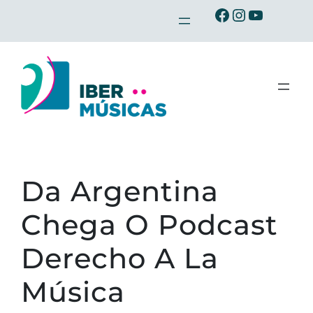
Saltar
Ibermusicas no Facebook
Ibermusicas no Instagram
Ibermusicas no Youtube
para
o
conteúdo
Da Argentina
Chega O Podcast
Derecho A La
Música