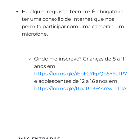
Há algum requisito técnico? É obrigatório
ter uma conexão de Internet que nos
permita participar com uma câmera e um
microfone.
Onde me inscrevo? Crianças de 8 a 11
anos em
https://forms.gle/iEpF2YEpQb5Y9atP7
e adolescentes de 12 a 16 anos em
https://forms.gle/RbaRo3F4srYwLL1dA
MÁS ENTRADAS