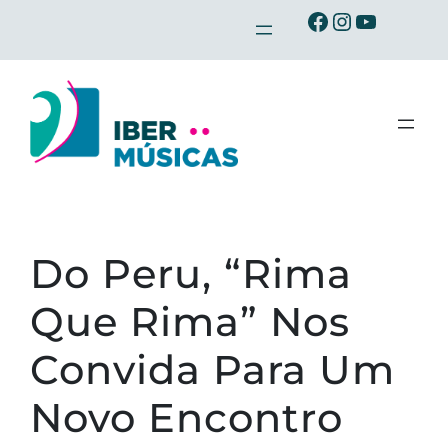
Saltar
Ibermusicas no Facebook
Ibermusicas no Instagram
Ibermusicas no Youtube
para
o
conteúdo
Do Peru, “Rima
Que Rima” Nos
Convida Para Um
Novo Encontro