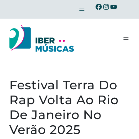
Saltar
Ibermusicas no Facebook
Ibermusicas no Instagram
Ibermusicas no Youtube
para
o
conteúdo
Festival Terra Do
Rap Volta Ao Rio
De Janeiro No
Verão 2025