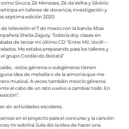
como Sivuca, Zé Menezes, Zé da Velha y Silvério
ticipa en talleres de docencia, investigación y
es séptima edición 2020.
 televisión el 7 de marzo con la banda Altas
mpañera Sheila Zagury. Todavía doy clases en
baba de lanzar mi último CD “Entre Mil…Você! –
elados. Me estaba preparando para los talleres y
n el grupo Cordão do Boitatá”
, baião… estos géneros o subgéneros tienen
 alguna idea de melodía o de la armonía que me
 género musical. A veces también mezclo géneros
nte al cabo de un rato vuelvo a cambiar todo. En
osición”.
 sin actividades escolares.
sar en el proyecto para el concurso y la canción
ces mi sobrina Julia dio la idea de hacer una