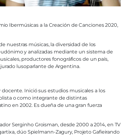
mio Ibermúsicas a la Creación de Canciones 2020,
e nuestras músicas, la diversidad de los
o seudónimo y analizadas mediante un sistema de
usicales, productores fonográficos de un país,
n jurado lusoparlante de Argentina.
y docente. Inició sus estudios musicales a los
olista o como integrante de distintas
atino en 2002. Es dueña de una gran fuerza
entador Serginho Groisman, desde 2000 a 2014, en TV
rtixa, dúo Spielmann-Zagury, Projeto Gafieirando