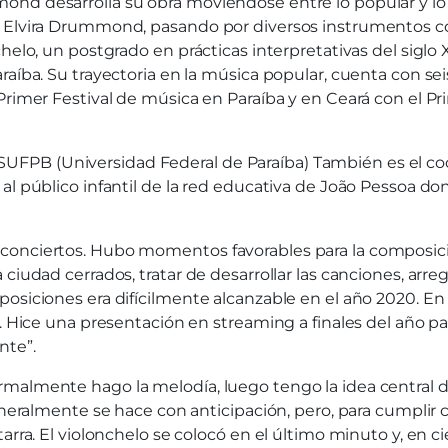
nd desarrolla su obra moviéndose entre lo popular y lo e
 Elvira Drummond, pasando por diversos instrumentos com
helo, un postgrado en prácticas interpretativas del siglo
raíba. Su trayectoria en la música popular, cuenta con se
Primer Festival de música en Paraíba y en Ceará con el P
FPB (Universidad Federal de Paraíba) También es el coo
al público infantil de la red educativa de João Pessoa d
conciertos. Hubo momentos favorables para la composició
ciudad cerrados, tratar de desarrollar las canciones, arre
osiciones era difícilmente alcanzable en el año 2020. En 
. Hice una presentación en streaming a finales del año pasa
nte”.
almente hago la melodía, luego tengo la idea central de l
eneralmente se hace con anticipación, pero, para cumplir 
arra. El violonchelo se colocó en el último minuto y, en c