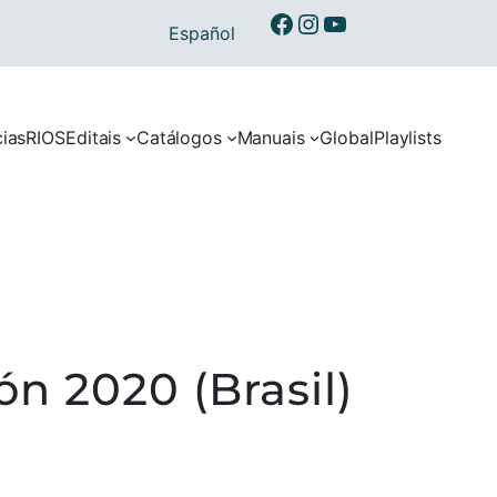
Ibermusicas no Facebook
Ibermusicas no Instagram
Ibermusicas no Youtube
Español
cias
RIOS
Editais
Catálogos
Manuais
Global
Playlists
n 2020 (Brasil)