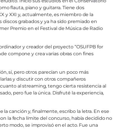
rudito. Inició sus estudios en el Conservatorio
o flauta, piano y guitarra. Tiene dos
 XX y XXI y, actualmente, es miembro de la
is discos grabados y ya ha sido premiado en
rimer Premio en el Festival de Música de Radio
rdinador y creador del proyecto “OSUFPB for
onde compone y crea varias obras con fines
n, sí, pero otros parecían un poco más
glarlas y discutir con otros compañeros
cuanto al streaming, tengo cierta resistencia al
do, pero fue la única. Disfruté la experiencia,
a canción y, finalmente, escribo la letra. En ese
con la fecha límite del concurso, había decidido no
ierto modo, se improvisó en el acto. Fue una