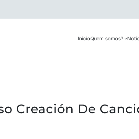
Início
Quem somos?
Notí
o Creación De Canció