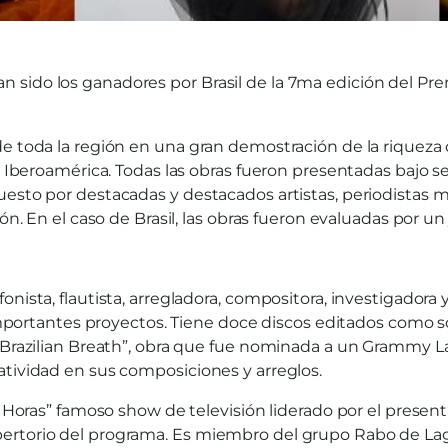
 sido los ganadores por Brasil de la 7ma edición del Pre
e toda la región en una gran demostración de la riqueza d
 de Iberoamérica. Todas las obras fueron presentadas baj
esto por destacadas y destacados artistas, periodistas m
ón. En el caso de Brasil, las obras fueron evaluadas por u
nista, flautista, arregladora, compositora, investigadora 
e importantes proyectos. Tiene doce discos editados como s
 “Brazilian Breath”, obra que fue nominada a un Grammy L
atividad en sus composiciones y arreglos.
as Horas” famoso show de televisión liderado por el pres
ertorio del programa. Es miembro del grupo Rabo de Laga