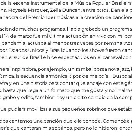
 la escena instrumental de la Música Popular Brasileira 
 Moyseis Marques, Zélia Duncan, entre otros. Daniela par
ganadora del Premio Ibermúsicas a la creación de cancion
aciendo muchos programas. Había grabado un programa de
 el 14 de marzo fue mi última actuación en vivo con mi co
a pandemia, actuaba al menos tres veces por semana. Aca
por Estados Unidos y Brasil cuando los shows fueron canc
en el sur de Brasil e hice espectáculos en el carnaval co
era inspiradora, por ejemplo, un samba, bossa nova jazz
 rítmica, la secuencia armónica, tipos de melodía… Busco
 letra y en una historia para contar que encaje con este
s, hasta que llega a un formato que me gusta y normalme
e grabo y edito, también hay un cierto cambio en la comp
e pudiera movilizar a sus pequeños sobrinos que estaban
s cantamos una canción que ella conocía. Comencé a pen
ería que cantaran mis sobrinos, pero no lo hicieron, enton