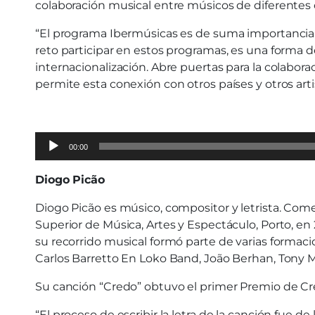
colaboración musical entre músicos de diferentes 
“El programa Ibermúsicas es de suma importancia,
reto participar en estos programas, es una forma 
internacionalización. Abre puertas para la colabor
permite esta conexión con otros países y otros arti
Audio
00:00
Player
Diogo Picão
Diogo Picão es músico, compositor y letrista. Com
Superior de Música, Artes y Espectáculo, Porto, en
su recorrido musical formó parte de varias forma
Carlos Barretto En Loko Band, João Berhan, Tony M
Su canción “Credo” obtuvo el primer Premio de Cr
“El proceso de escribir la letra de la canción fue 