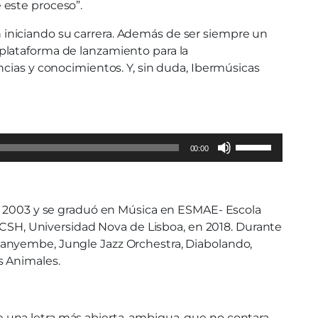
 este proceso”.
iniciando su carrera. Además de ser siempre un
plataforma de lanzamiento para la
ncias y conocimientos. Y, sin duda, Ibermúsicas
Use
00:00
Up/Down
Arrow
keys
en 2003 y se graduó en Música en ESMAE- Escola
to
 FCSH, Universidad Nova de Lisboa, en 2018. Durante
increase
Kanyembe, Jungle Jazz Orchestra, Diabolando,
or
s Animales.
decrease
volume.
 de una letra más abierta, ambigua, que no contara