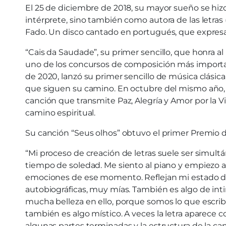
El 25 de diciembre de 2018, su mayor sueño se hiz
intérprete, sino también como autora de las letras (
Fado. Un disco cantado en portugués, que expres
“Cais da Saudade”, su primer sencillo, que honra a
uno de los concursos de composición más importan
de 2020, lanzó su primer sencillo de música clásic
que siguen su camino. En octubre del mismo año, 
canción que transmite Paz, Alegría y Amor por la V
camino espiritual.
Su canción “Seus olhos” obtuvo el primer Premio 
“Mi proceso de creación de letras suele ser simul
tiempo de soledad. Me siento al piano y empiezo a
emociones de ese momento. Reflejan mi estado de 
autobiográficas, muy mías. También es algo de in
mucha belleza en ello, porque somos lo que escribim
también es algo místico. A veces la letra aparece c
algunas partes terminadas y la estructura de la ca