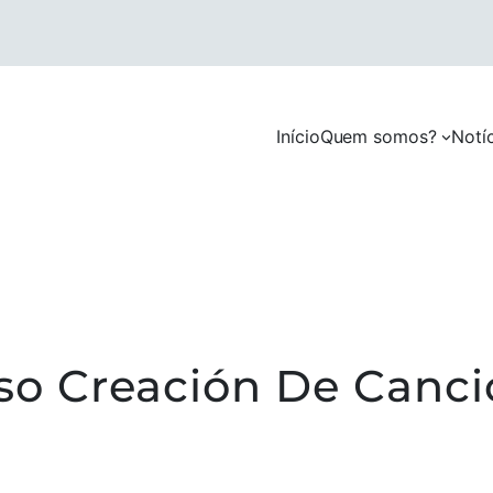
Início
Quem somos?
Notí
o Creación De Canció