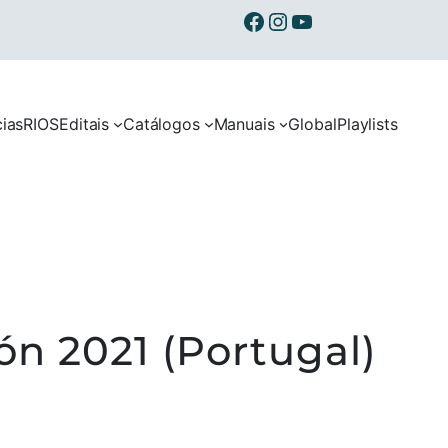
Ibermusicas no Facebook
Ibermusicas no Instagram
Ibermusicas no Youtube
cias
RIOS
Editais
Catálogos
Manuais
Global
Playlists
n 2021 (Portugal)