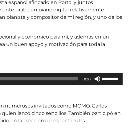
sta español afincado en Porto, y juntos
mente grabé un piano digital relativamente
an pianista y compositor de mi región, y uno de los
mocional y económico para mí, y además en un
sea un buen apoyo y motivación para toda la
Use
00:00
Up/Down
Arrow
keys
 con numerosos invitados como MOMO, Carlos
to
 quien lanzó cinco sencillos. También participó en
increase
ido en la creación de espectáculos
or
decrease
volume.