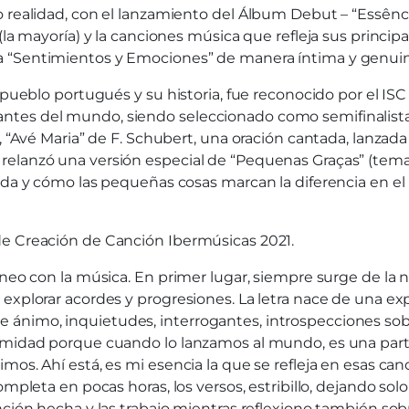
o realidad, con el lanzamiento del Álbum Debut – “Essên
la mayoría) y la canciones música que refleja sus principa
a “Sentimientos y Emociones” de manera íntima y genuin
l pueblo portugués y su historia, fue reconocido por el IS
tes del mundo, siendo seleccionado como semifinalista d
a, “Avé Maria” de F. Schubert, una oración cantada, lanzad
relanzó una versión especial de “Pequenas Graças” (tema
ida y cómo las pequeñas cosas marcan la diferencia en el
de Creación de Canción Ibermúsicas 2021.
táneo con la música. En primer lugar, siempre surge de la
 explorar acordes y progresiones. La letra nace de una e
ánimo, inquietudes, interrogantes, introspecciones sobr
timidad porque cuando lo lanzamos al mundo, es una par
os. Ahí está, es mi esencia la que se refleja en esas can
ompleta en pocas horas, los versos, estribillo, dejando so
nción hecha y las trabajo mientras reflexiono también sob