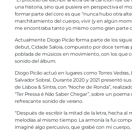
una historia, sino que pusiera en perspectiva el 
formar parte del coro es que “nunca hubo otra altern
marchitamiento del cuerpo, vivir (y en algún moment
me encontraba tanto yo mismo como gran parte de
Actualmente Diogo Picão forma parte de los siguie
debut, Cidade Saloia, compuesto por doce temas pro
poblada de músicos en movimiento, con los que co
sonido del álbum.
Diogo Picão actuó en lugares como Torres Vedras, L
Salvador Sobral.. Durante 2020 y 2021 presentó sus 
de Lisboa & Sintra, con “Noche de Ronda”, realiza
“Ter Pressa é Não Saber Chegar”, sobre un poema d
refrescante sonido de verano.
“Después de escribir la mitad de la letra, hecha a
melodías al mismo tiempo. La armonía la fui compon
imaginé algo percusivo, que grabé con mi cuerpo,