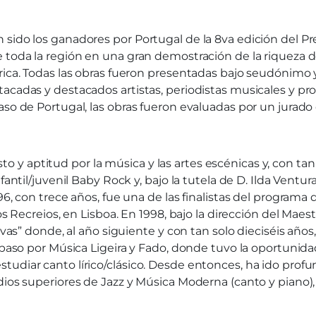
 sido los ganadores por Portugal de la 8va edición del P
 toda la región en una gran demostración de la riqueza de
érica. Todas las obras fueron presentadas bajo seudónim
cadas y destacados artistas, periodistas musicales y prod
aso de Portugal, las obras fueron evaluadas por un jurado
 aptitud por la música y las artes escénicas y, con tan 
antil/juvenil Baby Rock y, bajo la tutela de D. Ilda Ventura
96, con trece años, fue una de las finalistas del programa
os Recreios, en Lisboa. En 1998, bajo la dirección del Maes
 Elvas” donde, al año siguiente y con tan solo dieciséis a
su paso por Música Ligeira y Fado, donde tuvo la oportun
tudiar canto lírico/clásico. Desde entonces, ha ido pro
dios superiores de Jazz y Música Moderna (canto y piano),