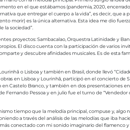
momento en el que estábamos (pandemia, 2020, encerrados 
ativa que entregar el cuerpo a la vida”, es decir, que a p
o morir) es la única alternativa. Esta idea me dio fuerza y
 la sociedad”.
ntes proyectos: Sambacalao, Orquestra Latinidade y Band
pios. El disco cuenta con la participación de varios inv
mparte y descubre afinidades musicales. Es de esta famil
ourinhã o Lisboa y también en Brasil, donde llevó “Cidad
obras en Lisboa y Lourinhã, participó en el concierto de S
do en Castelo Branco, y también en dos presentaciones en
e Fernando Pessoa y en julio fue el turno de “Vendedor d
l mismo tiempo que la melodía principal, compuse y, algo 
iendo a través del análisis de las melodías que iba hacie
 más conectado con mi sonido imaginario del flamenco y 