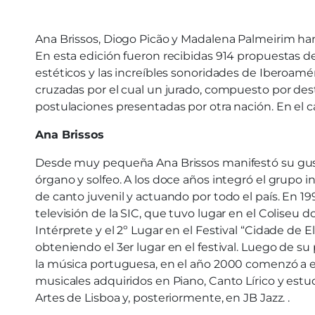
Ana Brissos, Diogo Picão y Madalena Palmeirim han
En esta edición fueron recibidas 914 propuestas de
estéticos y las increíbles sonoridades de Iberoam
cruzadas por el cual un jurado, compuesto por desta
postulaciones presentadas por otra nación. En el c
Ana Brissos
Desde muy pequeña Ana Brissos manifestó su gusto y
órgano y solfeo. A los doce años integró el grupo inf
de canto juvenil y actuando por todo el país. En 19
televisión de la SIC, que tuvo lugar en el Coliseu d
Intérprete y el 2º Lugar en el Festival “Cidade de
obteniendo el 3er lugar en el festival. Luego de 
la música portuguesa, en el año 2000 comenzó a es
musicales adquiridos en Piano, Canto Lírico y estu
Artes de Lisboa y, posteriormente, en JB Jazz. .