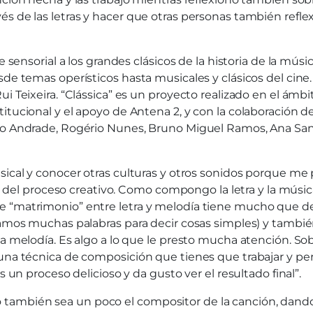
s de las letras y hacer que otras personas también refle
 sensorial a los grandes clásicos de la historia de la músic
sde temas operísticos hasta musicales y clásicos del cine.
i Teixeira. “Clássica” es un proyecto realizado en el ámb
itucional y el apoyo de Antena 2, y con la colaboración 
ato Andrade, Rogério Nunes, Bruno Miguel Ramos, Ana San
sical y conocer otras culturas y otros sonidos porque me
ase del proceso creativo. Como compongo la letra y la mús
e “matrimonio” entre letra y melodía tiene mucho que dec
sitamos muchas palabras para decir cosas simples) y tam
 la melodía. Es algo a lo que le presto mucha atención. 
 una técnica de composición que tienes que trabajar y pe
s un proceso delicioso y da gusto ver el resultado final”.
ambién sea un poco el compositor de la canción, dando s