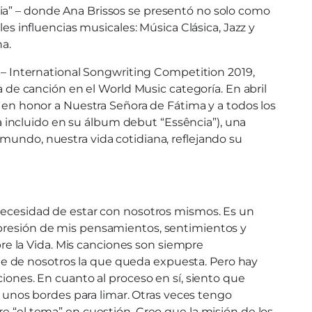
cia” – donde Ana Brissos se presentó no solo como
les influencias musicales: Música Clásica, Jazz y
a.
C – International Songwriting Competition 2019,
e canción en el World Music categoría. En abril
a en honor a Nuestra Señora de Fátima y a todos los
 incluido en su álbum debut “Essência”), una
 mundo, nuestra vida cotidiana, reflejando su
 necesidad de estar con nosotros mismos. Es un
xpresión de mis pensamientos, sentimientos y
e la Vida. Mis canciones son siempre
te de nosotros la que queda expuesta. Pero hay
ciones. En cuanto al proceso en sí, siento que
lo unos bordes para limar. Otras veces tengo
re “el tema” en cuestión. Creo que la misión de los