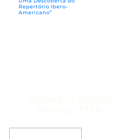
Uma Descoberta do
Repertório Ibero-
Americano”
ASSINE O NOSSO
NEWSLETTER
Escribe tu email aquí*