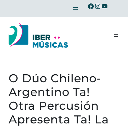
Saltar
Ibermusicas no Facebook
Ibermusicas no Instagram
Ibermusicas no Youtube
para
o
conteúdo
O Dúo Chileno-
Argentino Ta!
Otra Percusión
Apresenta Ta! La