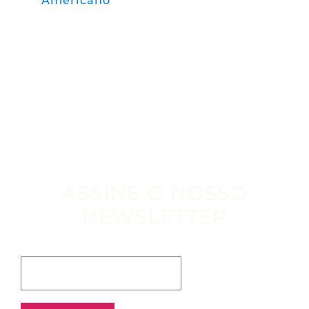
Americano”
ASSINE O NOSSO
NEWSLETTER
Escribe tu email aquí*