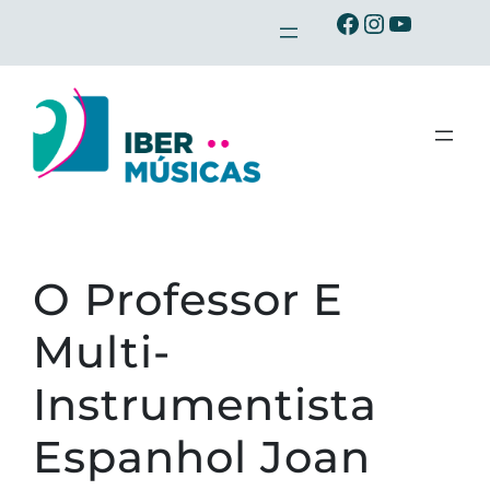
Saltar
Ibermusicas no Facebook
Ibermusicas no Instagram
Ibermusicas no Youtube
para
o
conteúdo
O Professor E
Multi-
Instrumentista
Espanhol Joan