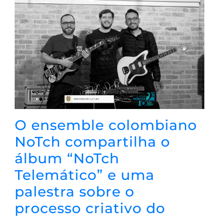
O ensemble colombiano
NoTch compartilha o
álbum “NoTch
Telemático” e uma
palestra sobre o
processo criativo do