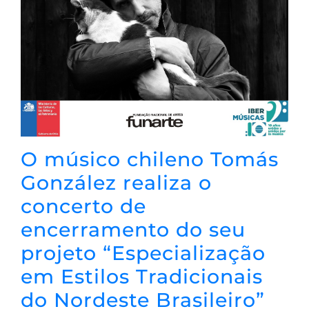
O músico chileno Tomás
González realiza o
concerto de
encerramento do seu
projeto “Especialização
em Estilos Tradicionais
do Nordeste Brasileiro”