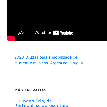
2020
Ajudas para a mobilidade de
músicas e músicos
Argentina
Uruguai
MÁS ENTRADAS
O Linden Trio, de
Portugal, se apresentará