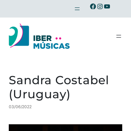
Saltar
Ibermusicas no Facebook
Ibermusicas no Instagram
Ibermusicas no Youtube
para
o
conteúdo
Sandra Costabel
(Uruguay)
03/06/2022