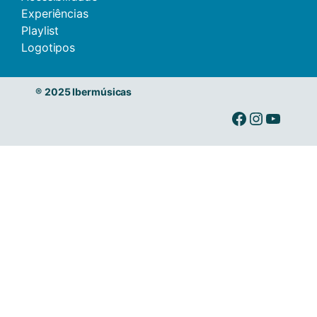
Experiências
Playlist
Logotipos
®
2025 Ibermúsicas
Ibermusicas no Facebook
Ibermusicas no Instagram
Ibermusicas no Youtube