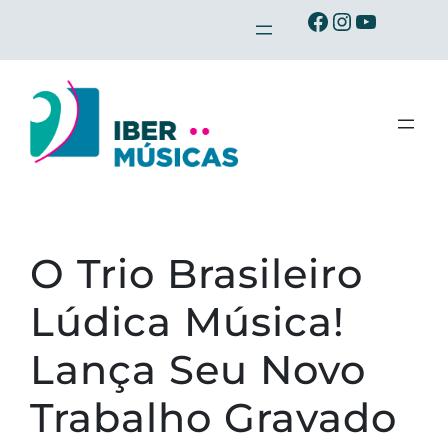
Saltar
Ibermusicas no Facebook
Ibermusicas no Instagram
Ibermusicas no Youtube
para
o
conteúdo
O Trio Brasileiro
Lúdica Música!
Lança Seu Novo
Trabalho Gravado