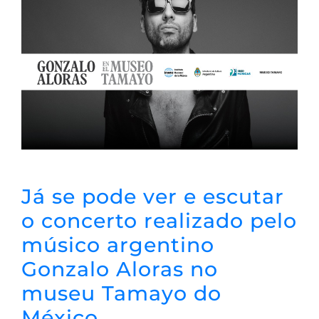
Já se pode ver e escutar
o concerto realizado pelo
músico argentino
Gonzalo Aloras no
museu Tamayo do
México