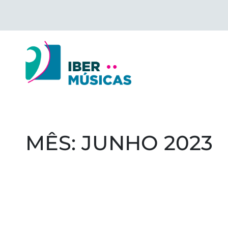
Saltar
para
o
conteúdo
MÊS:
JUNHO 2023