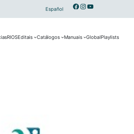
Ibermusicas no Facebook
Ibermusicas no Instagram
Ibermusicas no Youtube
Español
cias
RIOS
Editais
Catálogos
Manuais
Global
Playlists