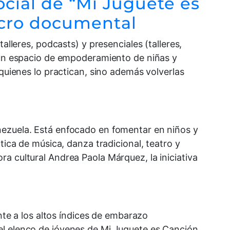
social de “Mi Juguete es
icro documental
alleres, podcasts) y presenciales (talleres,
r un espacio de empoderamiento de niñas y
 quienes lo practican, sino además volverlas
nezuela. Está enfocado en fomentar en niños y
tica de música, danza tradicional, teatro y
a cultural Andrea Paola Márquez, la iniciativa
ente a los altos índices de embarazo
el elenco de jóvenes de Mi Juguete es Canción