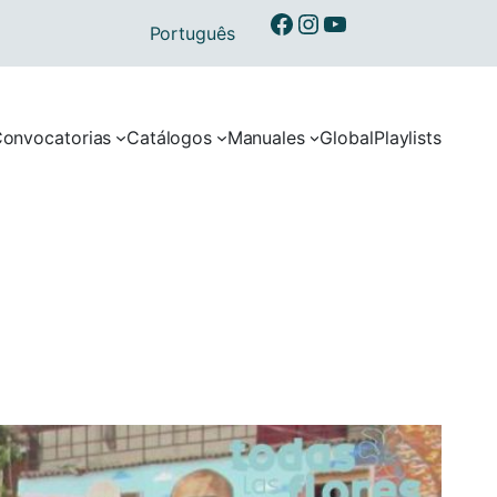
Ibermusicas en Facebook
Ibermusicas en Instagram
Ibermusicas en Youtube
Português
onvocatorias
Catálogos
Manuales
Global
Playlists